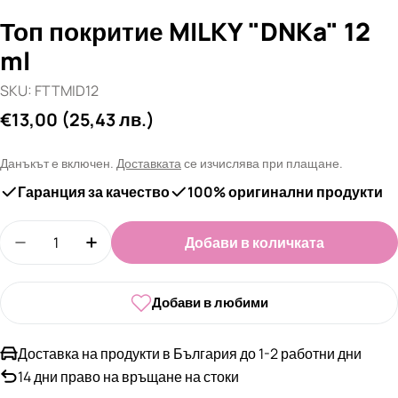
Топ покритие MILKY "DNKa" 12
ml
SKU:
FTTMID12
Редовна
€13,00
(25,43 лв.)
цена
Данъкът е включен.
Доставката
се изчислява при плащане.
Гаранция за качество
100% оригинални продукти
Количество
Добави в количката
Намали количеството за Топ покритие MILKY &q
Увеличи количеството за Топ покритие
Добави в любими
Доставка на продукти в България до 1-2 работни дни
14 дни право на връщане на стоки