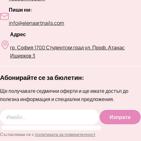
Пиши ни:
info@elenaartnails.com
Адрес
гр. София 1700 Студентски град ул. Проф. Атанас
Иширков 3
Абонирайте се за бюлетин:
Ще получавате седмични оферти и ще имате достъп до
полезна информация и специални предложения.
Изпрати
Имейл
Съгласявам се с
политиката за поверителност