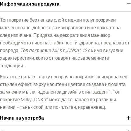
Информация за продукта
Топ покритие без лепкав слой с нежен полупрозрачен
млечен нюанс, добре се самоизравнява и не пожълтява
след изпичане. Придава на декоративния маникюр
необходимото ниво на стабилност и здравина, предпазва от
повреда.
Топ покритие MILKY „DNKa“, 12 ml
има визуални
характеристики, които отговарят на съвременните
тенденции.
Когато се нанася върху прозрачно покритие, осигурява лек
стъклен ефект, върху наситени цветове създава илюзията
за млечна мъгла, идеален за дизайн в стил „акцент“. Топ
покритие Milky „DNKa“ може да се нанася по различни
начини – тънък слой или по-плътен, изравняващ.
Начин на употреба