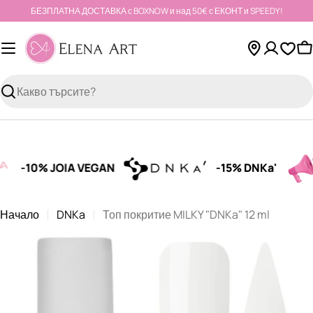
Към
БЕЗПЛАТНА ДОСТАВКА с BOXNOW и над 50€ с ЕКОНТ и SPEEDY!
съдържанието
К
Търсене
-10% JOIA VEGAN
-15% DNKa'
Начало
DNKa
Топ покритие MILKY "DNKa" 12 ml