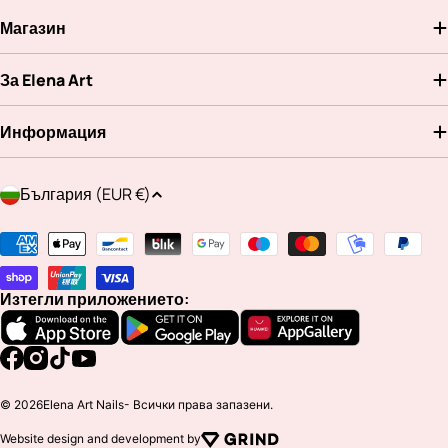
Магазин
За Elena Art
Информация
Д
България (EUR €)
ъ
р
Методи
ж
на
а
плащане
Изтегли приложението:
в
а
/
Facebook
Instagram
TikTok
YouTube
р
© 2026
Elena Art Nails
- Всички права запазени.
е
Website design and development by