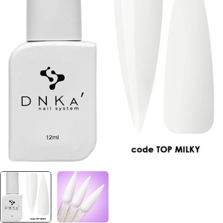
Отвори медия 0 в прозорец