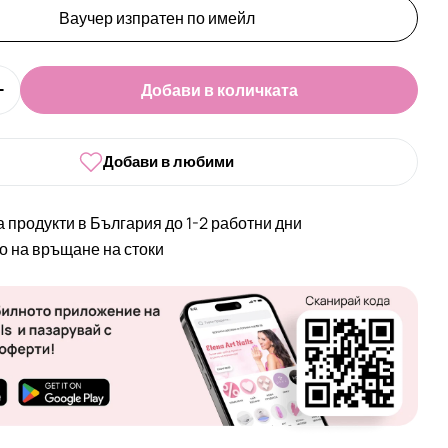
Ваучер изпратен по имейл
Добави в количката
оличеството за Ваучер за подарък на стойност от 
Увеличи количеството за Ваучер за подарък на сто
Добави в любими
а продукти в България до 1-2 работни дни
во на връщане на стоки