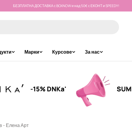
БЕЗПЛАТНА ДОСТАВКА с BOXNOW и над 50€ с ЕКОНТ и SPEEDY!
дукти
Марки
Курсове
За нас
-15% DNKa'
SUMMER CA
в - Елена Арт