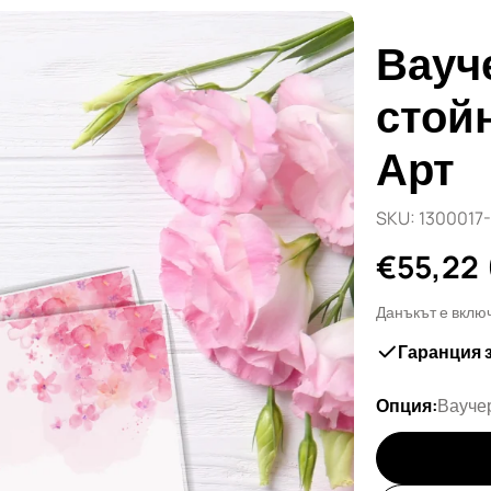
Вауч
стойн
Арт
SKU:
1300017
Редовн
€55,22
цена
Данъкът е вклю
Гаранция 
Опция:
Ваучер