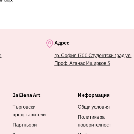
Адрес
m
гр. София 1700 Студентски град ул.
Проф. Атанас Иширков 3
За Elena Art
Информация
Търговски
Общи условия
представители
Политика за
Партньори
поверителност