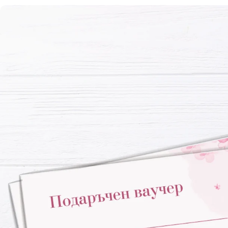
Отвори медия 0 в прозорец