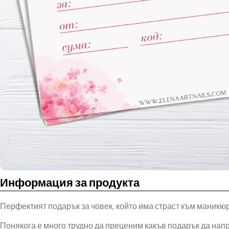
Информация за продукта
Перфектият подарък за човек, който има страст към маникю
Понякога е много трудно да преценим какъв подарък да напра