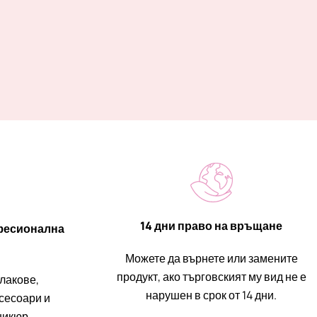
14 дни право на връщане
фесионална
Можете да върнете или замените
продукт, ако търговският му вид не е
 лакове,
нарушен в срок от 14 дни.
ксесоари и
никюр.