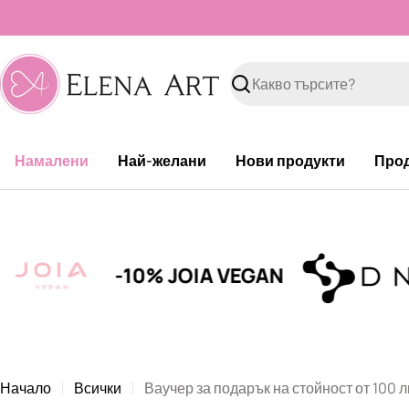
Към
съдържанието
Търсене
Намалени
Най-желани
Нови продукти
Про
-10% JOIA VEGAN
Начало
Всички
Ваучер за подарък на стойност от 100 л