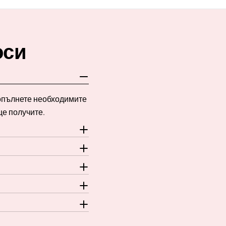
оси
Попълнете необходимите
ще получите.