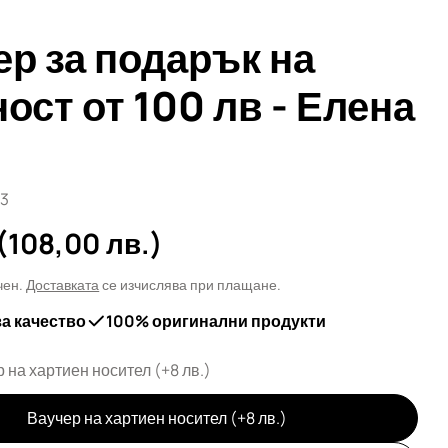
ер за подарък на
ост от 100 лв - Елена
-3
а
(108,00 лв.)
чен.
Доставката
се изчислява при плащане.
за качество
100% оригинални продукти
 на хартиен носител (+8 лв.)
Ваучер на хартиен носител (+8 лв.)