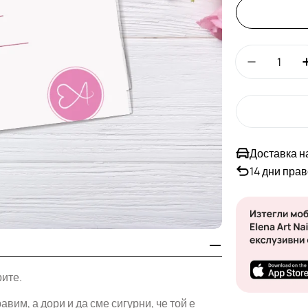
Количество
Намали к
Доставка н
14 дни пра
рите.
вим, а дори и да сме сигурни, че той е