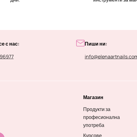
е с нас:
Пиши ни:
96977
info@elenaartnails.co
Магазин
Продукти за
професионална
употреба
Курсове