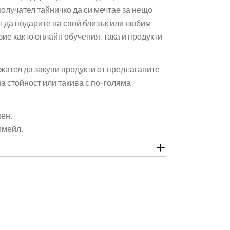
олучател тайничко да си мечтае за нещо
т да подарите на свой близък или любим
ие както онлайн обучения, така и продукти
жател да закупи продукти от предлаганите
на стойност или такива с по-голяма
пен.
имейл.