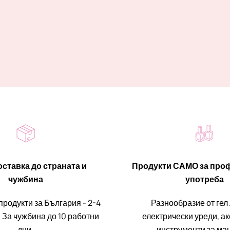
ставка до страната и
Продукти САМО за про
чужбина
употреба
продукти за България - 2-4
Разнообразие от гел
 За чужбина до 10 работни
електрически уреди, а
дни.
инструменти за ма