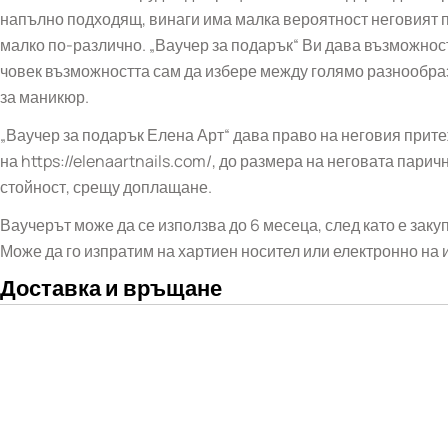
напълно подходящ, винаги има малка вероятност неговият п
малко по-различно. „Ваучер за подарък“ Ви дава възможнос
човек възможността сам да избере между голямо разнообраз
за маникюр.
„Ваучер за подарък Елена Арт“ дава право на неговия прите
на https://elenaartnails.com/, до размера на неговата парич
стойност, срещу доплащане.
Ваучерът може да се използва до 6 месеца, след като е заку
Може да го изпратим на хартиен носител или електронно на 
Доставка и връщане